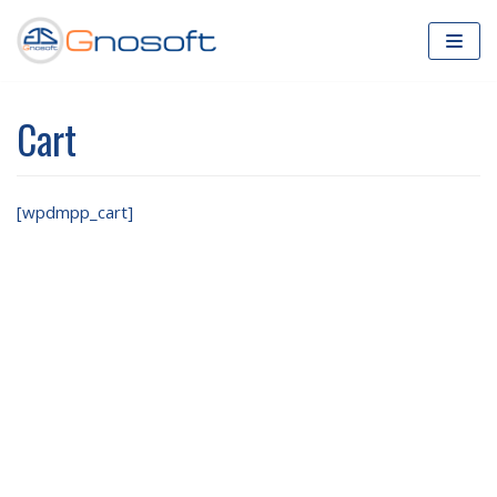
Saltar
al
contenido
Cart
[wpdmpp_cart]